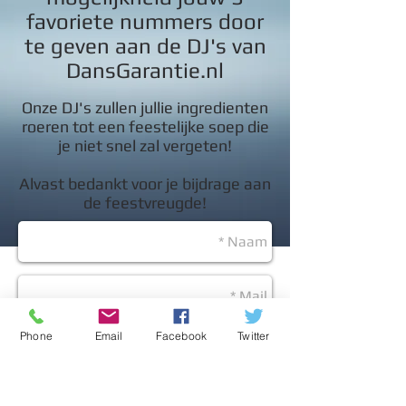
favoriete nummers door
te geven aan de DJ's van
DansGarantie.nl
Onze DJ's zullen jullie ingredienten
roeren tot een feestelijke soep die
je niet snel zal vergeten!
Alvast bedankt voor je bijdrage aan
de feestvreugde!
Phone
Email
Facebook
Twitter