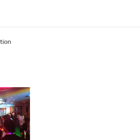
tion
lt u direct boeken?
l uw gegevens in.
ig mogelijk contact met u op!